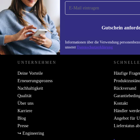
Verpasse kein Angebot mehr.
Informatione
unserer
Date
Gutschein anford
REFURBED DEUTSCHLAND - RETHINK NEW.
Informationen über die Verwendung personenbezog
unserer
Datenschutzerklärung
UNTERNEHMEN
SCHNELLE
Deine Vorteile
Häufige Frage
Erneuerungsprozess
Produktzustän
Nachhaltigkeit
Rückversand
Qualität
Garantiebedin
Über uns
Kontakt
Karriere
Händler werde
Blog
Angebot für 
Presse
Lieferstatus a
↪ Engineering