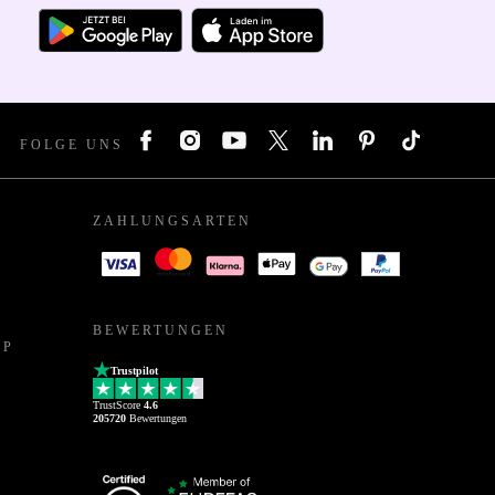
FOLGE UNS
ZAHLUNGSARTEN
BEWERTUNGEN
PP
Trustpilot
TrustScore
4.6
205720
Bewertungen