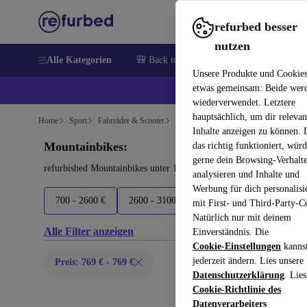
refurbed besser
nutzen
Alle Kategorien
🎒 Back to school
Elektronik
Hausha
Unsere Produkte und Cookie
etwas gemeinsam: Beide wer
💰 E
wiederverwendet. Letztere
hauptsächlich, um dir relevan
Home
Sport
Fahrräder & Scooter
Fahrräder
Inhalte anzeigen zu können.
Mountainbikes:
das richtig funktioniert, wür
gerne dein Browsing-Verhalt
refurbished Mountainbikes unter 100€ kaufen – Qualität, Garantie
analysieren und Inhalte und
Werbung für dich personalisi
700 - 2600 €
2600 - 3100 €
3100 - 3800 €
3800
mit First- und Third-Party-C
Natürlich nur mit deinem
Alle Filter anzeigen
Einverständnis. Die
Cookie-Einstellungen
kanns
jederzeit ändern. Lies unsere
Preis: 769 € - 769 €
Datenschutzerklärung
. Lies
Cookie-Richtlinie des
Datenverarbeiters