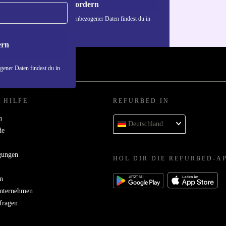
Gutschein anfordern
n über die Verwendung personenbezogener Daten findest du in
nschutzerklärung
.
ern
ener Daten findest du in
 HILFE
REFURBED IN
n
Deutschland
de
gungen
HOL DIR DIE REFURBED-A
n
Unternehmen
bfragen