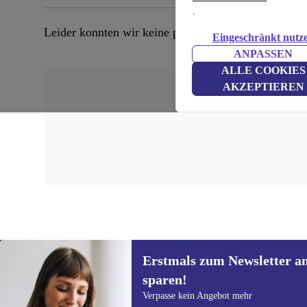
.
Leider konnten wir keine passenden Produkte finden
Eingeschränkt nutz
ANPASSEN
ALLE COOKIES
AKZEPTIEREN
Erstmals zum Newsletter a
sparen!
Erstmals zum Newsletter
Verpasse kein Angebot mehr
anmelden, 15 € sparen!