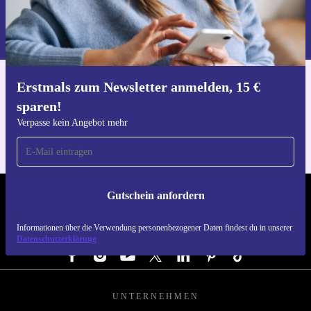
Gutschein anfordern
Informationen über die Verwendung personenbezogener Daten findest
du in unserer
Datenschutzerklärung
.
Erstmals zum Newsletter anmelden, 15 €
Hol dir die refurbed-App
sparen!
Für iOS und Android
Verpasse kein Angebot mehr
Gutschein anfordern
REFURBED DEUTSCHLAND - RETHINK NEW.
Informationen über die Verwendung personenbezogener Daten findest du in unserer
FOLGE UNS
Datenschutzerklärung
UNTERNEHMEN