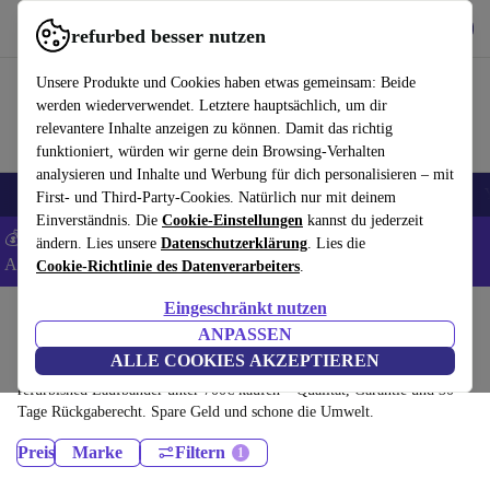
Hol dir die App
Herunterladen
refurbed besser nutzen
refurbed schnell und einfach nutzen
Unsere Produkte und Cookies haben etwas gemeinsam: Beide
werden wiederverwendet. Letztere hauptsächlich, um dir
relevantere Inhalte anzeigen zu können. Damit das richtig
funktioniert, würden wir gerne dein Browsing-Verhalten
analysieren und Inhalte und Werbung für dich personalisieren – mit
🎒 Back to school
Elektronik
Haushalt
Küche
Sport
E-Bikes
First- und Third-Party-Cookies. Natürlich nur mit deinem
Einverständnis. Die
Cookie-Einstellungen
kannst du jederzeit
💰 Extra -5% auf Samsung- und Google-Smartphones - Code:
ändern. Lies unsere
Datenschutzerklärung
. Lies die
ANDROID5 -
AGB
Cookie-Richtlinie des Datenverarbeiters
.
Eingeschränkt nutzen
Home
Sport
Fitnessgeräte
Cardio
ANPASSEN
Laufbänder:
ALLE COOKIES AKZEPTIEREN
refurbished Laufbänder unter 700€ kaufen – Qualität, Garantie und 30
Tage Rückgaberecht. Spare Geld und schone die Umwelt.
Preis
Marke
Filtern