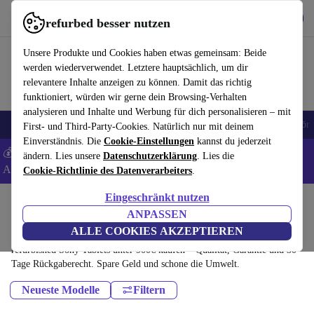
Hol dir die App
Herunterladen
refurbed besser nutzen
refurbed schnell und einfach nutzen
Unsere Produkte und Cookies haben etwas gemeinsam: Beide
werden wiederverwendet. Letztere hauptsächlich, um dir
relevantere Inhalte anzeigen zu können. Damit das richtig
funktioniert, würden wir gerne dein Browsing-Verhalten
analysieren und Inhalte und Werbung für dich personalisieren – mit
🎒 Back to school
Handys
Laptops
Tablets
Smartwatches
Zubehör
First- und Third-Party-Cookies. Natürlich nur mit deinem
Einverständnis. Die
Cookie-Einstellungen
kannst du jederzeit
💰 Extra -5% auf Samsung- und Google-Smartphones - Code:
ändern. Lies unsere
Datenschutzerklärung
. Lies die
ANDROID5 -
AGB
Cookie-Richtlinie des Datenverarbeiters
.
Eingeschränkt nutzen
Home
Produkte
Tablets
ANPASSEN
Sony Tablets:
ALLE COOKIES AKZEPTIEREN
refurbished Sony Tablets unter 900€ kaufen – Qualität, Garantie und 30
Tage Rückgaberecht. Spare Geld und schone die Umwelt.
Neueste Modelle
Filtern