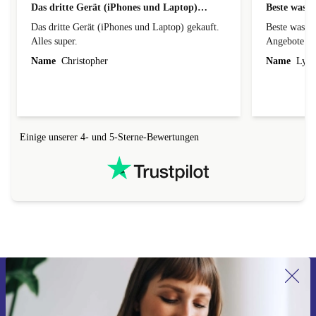
Das dritte Gerät (iPhones und Laptop)…
Beste was g
Das dritte Gerät (iPhones und Laptop) gekauft.
Beste was gibst super billige Preise und
Alles super.
Angebote
Name
Christopher
Name
Lydi
Einige unserer 4- und 5-Sterne-Bewertungen
Erstmals zum Newsletter anmelden,
15 € sparen!