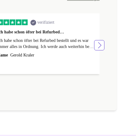
verifiziert
ch habe schon öfter bei Refurbed…
Das Produkt 
ch habe schon öfter bei Refurbed bestellt und es war
Das Produkt en
mmer alles in Ordnung. Ich werde auch weiterhin bei
Lieferung, sc
efurbed bestellen.
während der A
ame
Gerold Kraler
Name
Peter G