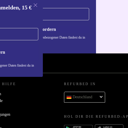
nmelden, 15 €
Gutschein anfordern
n über die Verwendung personenbezogener Daten findest du in
nschutzerklärung
.
ern
ener Daten findest du in
 HILFE
REFURBED IN
n
Deutschland
de
gungen
HOL DIR DIE REFURBED-A