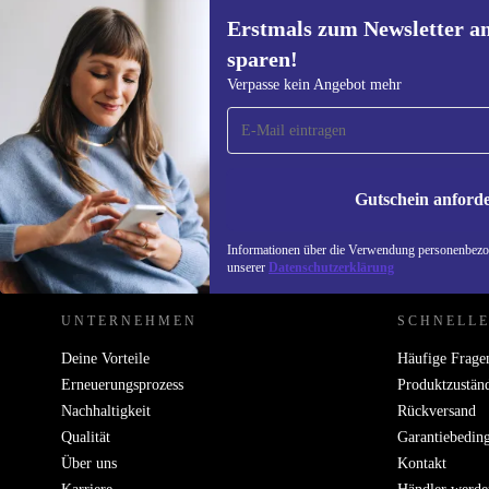
Erstmals zum Newsletter a
sparen!
Erstmals zum Newsletter
Verpasse kein Angebot mehr
anmelden, 15 € sparen!
Verpasse kein Angebot mehr.
Informatione
unserer
Date
Gutschein anford
REFURBED DEUTSCHLAND - RETHINK NEW.
Informationen über die Verwendung personenbezog
unserer
Datenschutzerklärung
UNTERNEHMEN
SCHNELLE
Deine Vorteile
Häufige Frage
Erneuerungsprozess
Produktzustän
Nachhaltigkeit
Rückversand
Qualität
Garantiebedin
Über uns
Kontakt