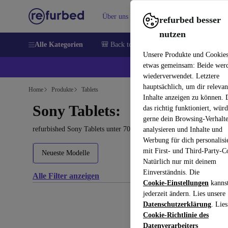
Über uns
Verkaufen
Hilfe
refurbed besser
nutzen
Alle Kategorien
🎒 Back to school
Handys
Laptops
Unsere Produkte und Cookie
etwas gemeinsam: Beide wer
💰 E
wiederverwendet. Letztere
hauptsächlich, um dir relevan
Home
Produkte
Tablets
Inhalte anzeigen zu können.
Sony Tablets:
das richtig funktioniert, wür
gerne dein Browsing-Verhalt
refurbished Sony Tablets unter 700€ kaufen – Qualität, Garantie 
analysieren und Inhalte und
Werbung für dich personalisi
mit First- und Third-Party-C
Neueste Modelle
Natürlich nur mit deinem
Einverständnis. Die
Alle Filter anzeigen
Cookie-Einstellungen
kanns
jederzeit ändern. Lies unsere
Datenschutzerklärung
. Lies
Cookie-Richtlinie des
Datenverarbeiters