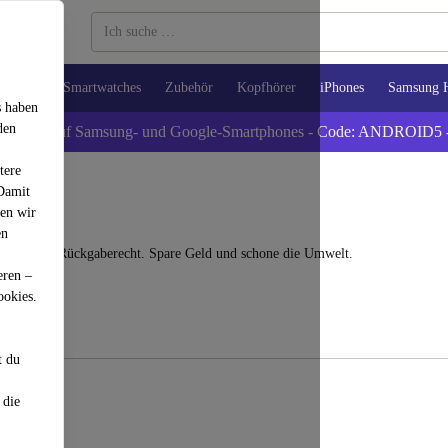
Tablets
Smartwatches
Zubehör
Kopfhörer
iPhones
Samsung 
s haben
den
xtra -5% auf Samsung- und Google-Smartphones - Code: ANDROID5 
tere
 Damit
den wir
en
und 30 Tage Rückgaberecht. Spare Geld und schone die Umwelt.
eren –
ookies.
t du
 die