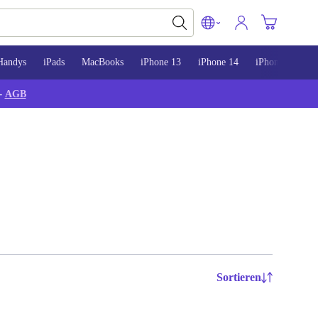
Handys
iPads
MacBooks
iPhone 13
iPhone 14
iPhone 15
-
AGB
Sortieren