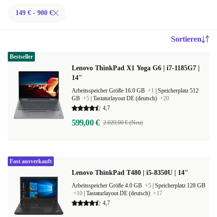
149 € - 900 €
Sortieren
Bestseller
Lenovo ThinkPad X1 Yoga G6 | i7-1185G7 |
14"
Arbeitsspeicher Größe 16.0 GB
+1
|
Speicherplatz 512
GB
+5
|
Tastaturlayout DE (deutsch)
+20
4,7
599,00 €
2.029,00 € (Neu)
Fast ausverkauft
Lenovo ThinkPad T480 | i5-8350U | 14"
Arbeitsspeicher Größe 4.0 GB
+5
|
Speicherplatz 128 GB
+10
|
Tastaturlayout DE (deutsch)
+17
4,7