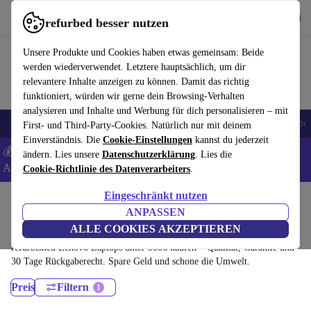
Hol dir die App
Herunterladen
refurbed besser nutzen
refurbed schnell und einfach nutzen
Unsere Produkte und Cookies haben etwas gemeinsam: Beide
werden wiederverwendet. Letztere hauptsächlich, um dir
relevantere Inhalte anzeigen zu können. Damit das richtig
funktioniert, würden wir gerne dein Browsing-Verhalten
analysieren und Inhalte und Werbung für dich personalisieren – mit
🎒 Back to school
Handys
Laptops
Tablets
Smartwatches
Zubehör
First- und Third-Party-Cookies. Natürlich nur mit deinem
Einverständnis. Die
Cookie-Einstellungen
kannst du jederzeit
💰 Extra -5% auf Samsung- und Google-Smartphones - Code:
ändern. Lies unsere
Datenschutzerklärung
. Lies die
ANDROID5 -
AGB
Cookie-Richtlinie des Datenverarbeiters
.
Eingeschränkt nutzen
Home
Produkte
Laptops
ANPASSEN
Lenovo Laptops:
ALLE COOKIES AKZEPTIEREN
refurbished Lenovo Laptops unter 900€ kaufen – Qualität, Garantie und
30 Tage Rückgaberecht. Spare Geld und schone die Umwelt.
Preis
Filtern