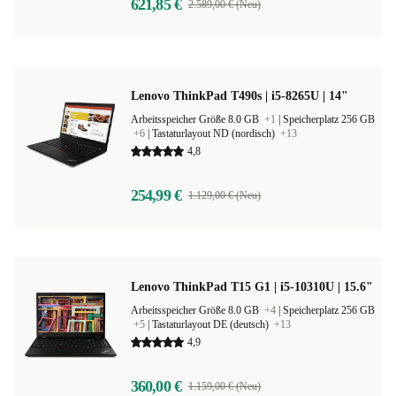
621,85 €
2.589,00 € (Neu)
Lenovo ThinkPad T490s | i5-8265U | 14"
Arbeitsspeicher Größe 8.0 GB
+1
|
Speicherplatz 256 GB
+6
|
Tastaturlayout ND (nordisch)
+13
4,8
254,99 €
1.129,00 € (Neu)
Lenovo ThinkPad T15 G1 | i5-10310U | 15.6"
Arbeitsspeicher Größe 8.0 GB
+4
|
Speicherplatz 256 GB
+5
|
Tastaturlayout DE (deutsch)
+13
4,9
360,00 €
1.159,00 € (Neu)