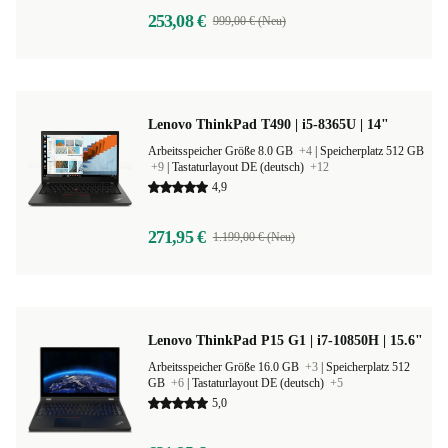
253,08 €
999,00 € (Neu)
Lenovo ThinkPad T490 | i5-8365U | 14"
Arbeitsspeicher Größe 8.0 GB
+4
|
Speicherplatz 512 GB
+9
|
Tastaturlayout DE (deutsch)
+12
4,9
271,95 €
1.199,00 € (Neu)
Lenovo ThinkPad P15 G1 | i7-10850H | 15.6"
Arbeitsspeicher Größe 16.0 GB
+3
|
Speicherplatz 512
GB
+6
|
Tastaturlayout DE (deutsch)
+5
5,0