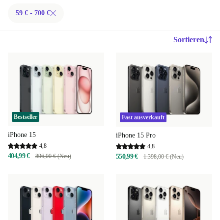
59 € - 700 €
Sortieren
Bestseller
Fast ausverkauft
iPhone 15
iPhone 15 Pro
4,8
4,8
404,99 €
896,00 € (Neu)
550,99 €
1.398,00 € (Neu)