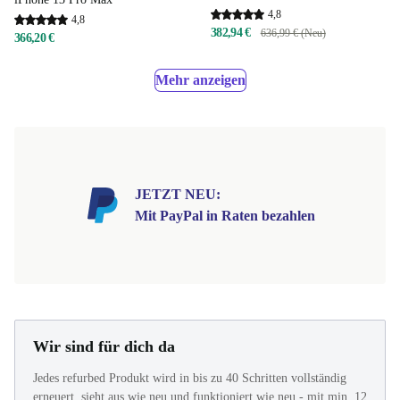
4,8
4,8
382,94 €
636,99 € (Neu)
366,20 €
Mehr anzeigen
JETZT NEU:
Mit PayPal in Raten bezahlen
Wir sind für dich da
Jedes refurbed Produkt wird in bis zu 40 Schritten vollständig
erneuert, sieht aus wie neu und funktioniert wie neu - mit min. 12