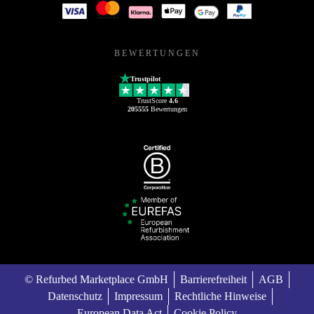
BEWERTUNGEN
Trustpilot
TrustScore
4.6
205555
Bewertungen
© Refurbed Marketplace GmbH
Barrierefreiheit
AGB
Datenschutz
Impressum
Rechtliche Hinweise
European Data Act
Cookie Policy