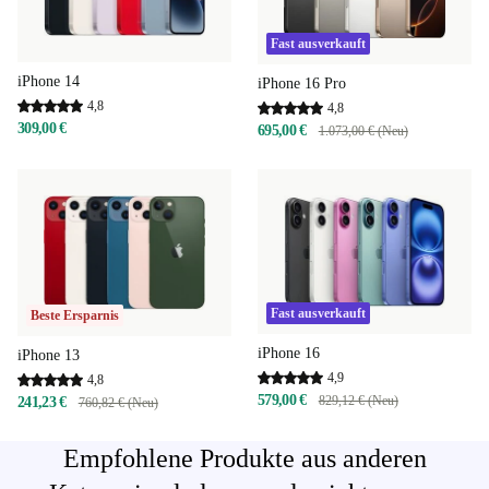
Fast ausverkauft
iPhone 14
iPhone 16 Pro
4,8
4,8
309,00 €
695,00 €
1.073,00 € (Neu)
Fast ausverkauft
Beste Ersparnis
iPhone 16
iPhone 13
4,9
4,8
579,00 €
829,12 € (Neu)
241,23 €
760,82 € (Neu)
Empfohlene Produkte aus anderen