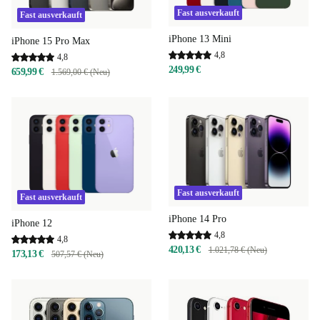
Fast ausverkauft
Fast ausverkauft
iPhone 13 Mini
iPhone 15 Pro Max
4,8
4,8
249,99 €
659,99 €
1.569,00 € (Neu)
Fast ausverkauft
Fast ausverkauft
iPhone 14 Pro
iPhone 12
4,8
4,8
420,13 €
1.021,78 € (Neu)
173,13 €
507,57 € (Neu)