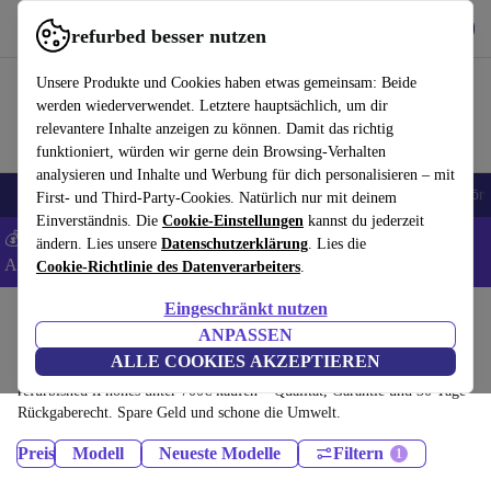
Hol dir die App
Herunterladen
refurbed besser nutzen
refurbed schnell und einfach nutzen
Unsere Produkte und Cookies haben etwas gemeinsam: Beide
werden wiederverwendet. Letztere hauptsächlich, um dir
relevantere Inhalte anzeigen zu können. Damit das richtig
funktioniert, würden wir gerne dein Browsing-Verhalten
analysieren und Inhalte und Werbung für dich personalisieren – mit
🎒 Back to school
Handys
Laptops
Tablets
Smartwatches
Zubehör
First- und Third-Party-Cookies. Natürlich nur mit deinem
Einverständnis. Die
Cookie-Einstellungen
kannst du jederzeit
💰 Extra -5% auf Samsung- und Google-Smartphones - Code:
ändern. Lies unsere
Datenschutzerklärung
. Lies die
ANDROID5 -
AGB
Cookie-Richtlinie des Datenverarbeiters
.
Eingeschränkt nutzen
Home
Produkte
Handys & Smartphones
ANPASSEN
iPhones:
ALLE COOKIES AKZEPTIEREN
refurbished iPhones unter 700€ kaufen – Qualität, Garantie und 30 Tage
Rückgaberecht. Spare Geld und schone die Umwelt.
Preis
Modell
Neueste Modelle
Filtern