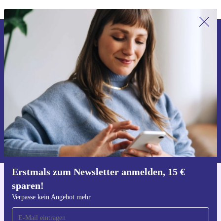
Erstmals zum Newsletter anmelden,
15 € sparen!
Verpasse kein Angebot mehr.
Gutschein anfordern
Informationen über die Verwendung personenbezogener Daten findest
du in unserer
Datenschutzerklärung
.
Erstmals zum Newsletter anmelden, 15 €
sparen!
Hol dir die refurbed-App
Für iOS und Android
Verpasse kein Angebot mehr