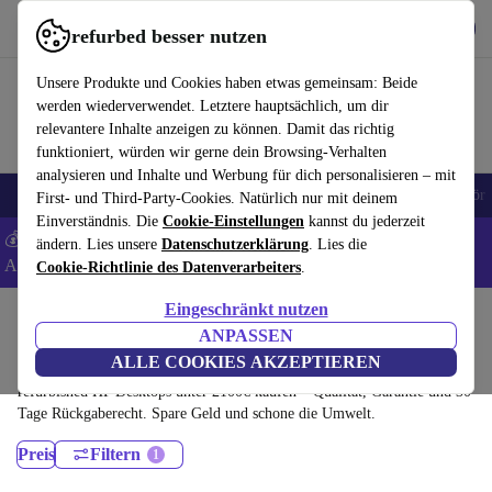
Hol dir die App
Herunterladen
refurbed besser nutzen
refurbed schnell und einfach nutzen
Unsere Produkte und Cookies haben etwas gemeinsam: Beide
werden wiederverwendet. Letztere hauptsächlich, um dir
relevantere Inhalte anzeigen zu können. Damit das richtig
funktioniert, würden wir gerne dein Browsing-Verhalten
analysieren und Inhalte und Werbung für dich personalisieren – mit
🎒 Back to school
Handys
Laptops
Tablets
Smartwatches
Zubehör
First- und Third-Party-Cookies. Natürlich nur mit deinem
Einverständnis. Die
Cookie-Einstellungen
kannst du jederzeit
💰 Extra -5% auf Samsung- und Google-Smartphones - Code:
ändern. Lies unsere
Datenschutzerklärung
. Lies die
ANDROID5 -
AGB
Cookie-Richtlinie des Datenverarbeiters
.
Eingeschränkt nutzen
Home
Produkte
Desktop PCs
ANPASSEN
HP Desktops:
ALLE COOKIES AKZEPTIEREN
refurbished HP Desktops unter 2100€ kaufen – Qualität, Garantie und 30
Tage Rückgaberecht. Spare Geld und schone die Umwelt.
Preis
Filtern