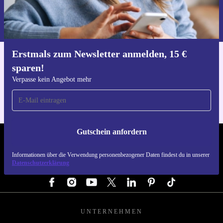
Informationen über die Verwendung personenbezogener Daten findest
du in unserer
Datenschutzerklärung
.
Erstmals zum Newsletter anmelden, 15 €
Hol dir die refurbed-App
sparen!
Für iOS und Android
Verpasse kein Angebot mehr
Gutschein anfordern
REFURBED DEUTSCHLAND - RETHINK NEW.
Informationen über die Verwendung personenbezogener Daten findest du in unserer
Datenschutzerklärung
FOLGE UNS
UNTERNEHMEN