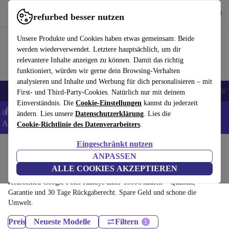
Hol dir die App
Herunterladen
refurbed besser nutzen
refurbed schnell und einfach nutzen
Unsere Produkte und Cookies haben etwas gemeinsam: Beide
werden wiederverwendet. Letztere hauptsächlich, um dir
relevantere Inhalte anzeigen zu können. Damit das richtig
funktioniert, würden wir gerne dein Browsing-Verhalten
analysieren und Inhalte und Werbung für dich personalisieren – mit
🎒 Back to school
Handys
Laptops
Tablets
Smartwatches
Zubehör
First- und Third-Party-Cookies. Natürlich nur mit deinem
Einverständnis. Die
Cookie-Einstellungen
kannst du jederzeit
💰 Extra -5% auf Samsung- und Google-Smartphones - Code:
ändern. Lies unsere
Datenschutzerklärung
. Lies die
ANDROID5 -
AGB
Cookie-Richtlinie des Datenverarbeiters
.
Eingeschränkt nutzen
Home
Produkte
Handys & Smartphones
ANPASSEN
Google Pixel Handys:
ALLE COOKIES AKZEPTIEREN
refurbished Google Pixel Handys unter 1300€ kaufen – Qualität,
Garantie und 30 Tage Rückgaberecht. Spare Geld und schone die
Umwelt.
Preis
Neueste Modelle
Filtern