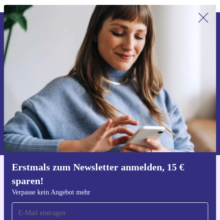
Erstmals zum Newsletter anmelden,
15 € sparen!
Verpasse kein Angebot mehr.
Gutschein anfordern
Informationen über die Verwendung personenbezogener Daten findest
du in unserer
Datenschutzerklärung
.
Erstmals zum Newsletter anmelden, 15 €
Hol dir die refurbed-App
sparen!
Für iOS und Android
Verpasse kein Angebot mehr