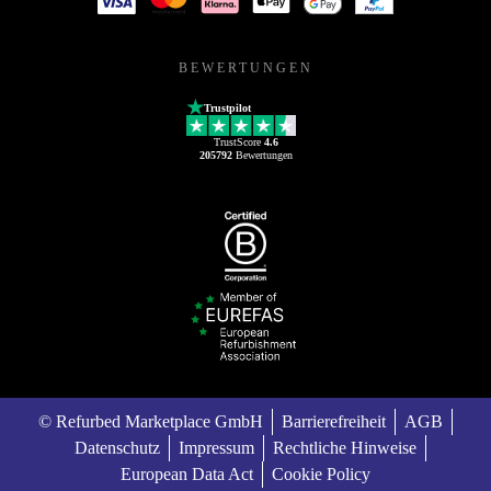
BEWERTUNGEN
Trustpilot
TrustScore
4.6
205792
Bewertungen
© Refurbed Marketplace GmbH
Barrierefreiheit
AGB
Datenschutz
Impressum
Rechtliche Hinweise
European Data Act
Cookie Policy