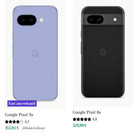
Fast ausverkauft
Google Pixel 8a
Google Pixel 9a
4,8
4,2
229,99 €
355,91 €
390,84 € (Neu)