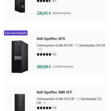
4,5
226,95 €
699,00 € (Neu)
Fast ausverkauft
Dell OptiPlex 5070
Arbeitsspeicher Größe 8.0 GB
+6
|
Speicherplatz 256 GB
+13
5,0
269,00 €
1.239,00 € (Neu)
Dell OptiPlex 3080 SFF
Arbeitsspeicher Größe 16.0 GB
+2
|
Speicherplatz 512
GB
+4
5,0