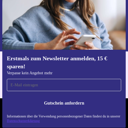
Gutschein anfordern
Informationen über die Verwendung personenbezogener Daten findest
du in unserer
Datenschutzerklärung
.
Erstmals zum Newsletter anmelden, 15 €
Hol dir die refurbed-App
sparen!
Für iOS und Android
Verpasse kein Angebot mehr
Gutschein anfordern
REFURBED DEUTSCHLAND - RETHINK NEW.
Informationen über die Verwendung personenbezogener Daten findest du in unserer
Datenschutzerklärung
FOLGE UNS