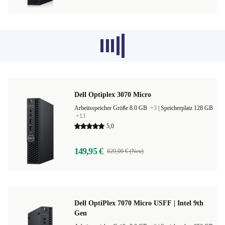
Empfohlene Produkte aus anderen
Kategorien laden gerade nicht, sorry.
Dell Optiplex 3070 Micro
Arbeitsspeicher Größe 8.0 GB
+3
|
Speicherplatz 128 GB
+13
5,0
149,95 €
629,00 € (Neu)
Dell OptiPlex 7070 Micro USFF | Intel 9th
Gen