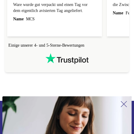
Ware wurde gut verpackt und einen Tag vor
die Zwischen
dem eigentlich avisierten Tag angeliefert.
Name
Ferdi
Name
MCS
Einige unserer 4- und 5-Sterne-Bewertungen
Erstmals zum Newsletter anmelden,
15 € sparen!
Verpasse kein Angebot mehr.