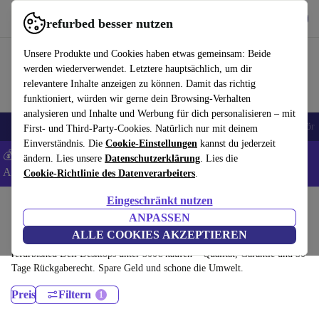
Hol dir die App
Herunterladen
refurbed besser nutzen
refurbed schnell und einfach nutzen
Unsere Produkte und Cookies haben etwas gemeinsam: Beide
werden wiederverwendet. Letztere hauptsächlich, um dir
relevantere Inhalte anzeigen zu können. Damit das richtig
funktioniert, würden wir gerne dein Browsing-Verhalten
analysieren und Inhalte und Werbung für dich personalisieren – mit
🎒 Back to school
Handys
Laptops
Tablets
Smartwatches
Zubehör
First- und Third-Party-Cookies. Natürlich nur mit deinem
Einverständnis. Die
Cookie-Einstellungen
kannst du jederzeit
💰 Extra -5% auf Samsung- und Google-Smartphones - Code:
ändern. Lies unsere
Datenschutzerklärung
. Lies die
ANDROID5 -
AGB
Cookie-Richtlinie des Datenverarbeiters
.
Eingeschränkt nutzen
Home
Produkte
Desktop PCs
ANPASSEN
Dell Desktops:
ALLE COOKIES AKZEPTIEREN
refurbished Dell Desktops unter 300€ kaufen – Qualität, Garantie und 30
Tage Rückgaberecht. Spare Geld und schone die Umwelt.
Preis
Filtern