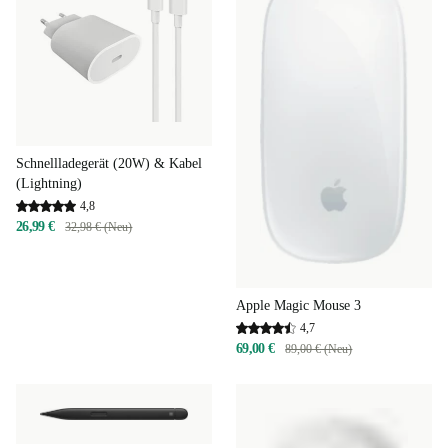
Schnellladegerät (20W) & Kabel
(Lightning)
4,8
26,99 €
32,98 € (Neu)
Apple Magic Mouse 3
4,7
69,00 €
89,00 € (Neu)