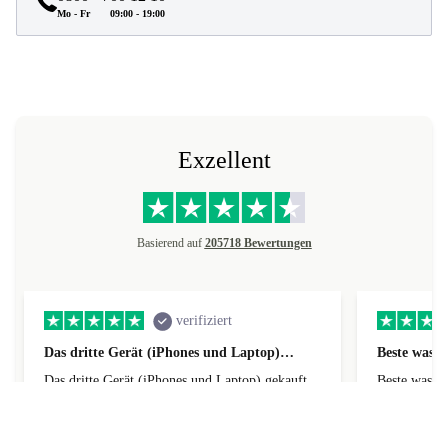
Mo - Fr
09:00 - 19:00
Exzellent
Basierend auf
205718 Bewertungen
verifiziert
Das dritte Gerät (iPhones und Laptop)…
Beste was g
Das dritte Gerät (iPhones und Laptop) gekauft.
Beste was gibst super billige Preise und
Alles super.
Angebote
Name
Christopher
Name
Lydi