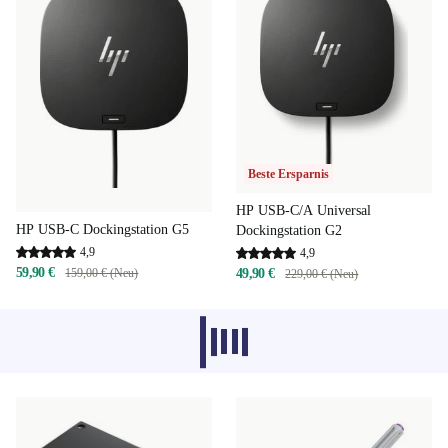
Beste Ersparnis
HP USB-C/A Universal
HP USB-C Dockingstation G5
Dockingstation G2
4,9
4,9
59,90 €
159,00 € (Neu)
49,90 €
229,00 € (Neu)
Empfohlene Produkte aus anderen
Kategorien laden gerade nicht, sorry.