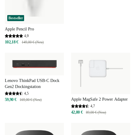
Bestseller
Apple Pencil Pro
4,9
102,18 €
149,00 € (Neu)
Lenovo ThinkPad USB-C Dock
Gen2 Dockingstation
4,5
Apple MagSafe 2 Power Adapter
59,90 €
169,00 € (Neu)
4,7
42,00 €
89,00 € (Neu)