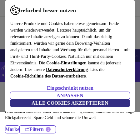
Hol dir die App
Herunterladen
refurbed besser nutzen
refurbed schnell und einfach nutzen
Unsere Produkte und Cookies haben etwas gemeinsam: Beide
werden wiederverwendet. Letztere hauptsächlich, um dir
relevantere Inhalte anzeigen zu können. Damit das richtig
funktioniert, würden wir gerne dein Browsing-Verhalten
analysieren und Inhalte und Werbung für dich personalisieren – mit
🎒 Back to school
Handys
Laptops
Tablets
Smartwatches
Zubehör
First- und Third-Party-Cookies. Natürlich nur mit deinem
Einverständnis. Die
Cookie-Einstellungen
kannst du jederzeit
💰 Extra -5% auf Samsung- und Google-Smartphones - Code:
ändern. Lies unsere
Datenschutzerklärung
. Lies die
ANDROID5 -
AGB
Cookie-Richtlinie des Datenverarbeiters
.
Eingeschränkt nutzen
Home
Produkte
ANPASSEN
Zubehör:
ALLE COOKIES AKZEPTIEREN
refurbished Zubehör unter 600€ kaufen – Qualität, Garantie und 30 Tage
Rückgaberecht. Spare Geld und schone die Umwelt.
Marke
Filtern