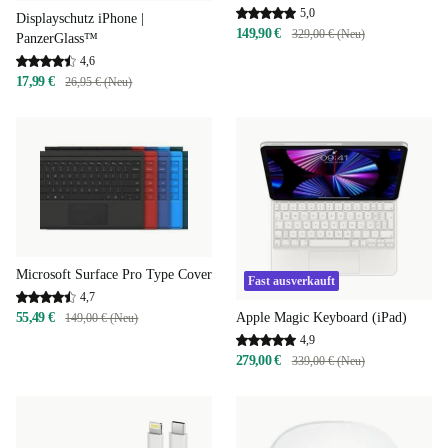
5,0
Displayschutz iPhone |
149,90 €
329,00 € (Neu)
PanzerGlass™
4,6
17,99 €
26,95 € (Neu)
Microsoft Surface Pro Type Cover
Fast ausverkauft
4,7
Apple Magic Keyboard (iPad)
55,49 €
149,00 € (Neu)
4,9
279,00 €
339,00 € (Neu)