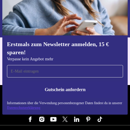
Gutschein anfordern
Informationen über die Verwendung personenbezogener Daten findest
du in unserer
Datenschutzerklärung
.
Erstmals zum Newsletter anmelden, 15 €
Hol dir die refurbed-App
sparen!
Für iOS und Android
Verpasse kein Angebot mehr
Gutschein anfordern
REFURBED DEUTSCHLAND - RETHINK NEW.
Informationen über die Verwendung personenbezogener Daten findest du in unserer
Datenschutzerklärung
FOLGE UNS