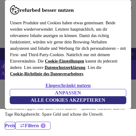
Hol dir die App
Herunterladen
refurbed besser nutzen
refurbed schnell und einfach nutzen
Unsere Produkte und Cookies haben etwas gemeinsam: Beide
werden wiederverwendet. Letztere hauptsächlich, um dir
relevantere Inhalte anzeigen zu können. Damit das richtig
funktioniert, würden wir gerne dein Browsing-Verhalten
analysieren und Inhalte und Werbung für dich personalisieren – mit
🎒 Back to school
Handys
Laptops
Tablets
Smartwatches
Zubehör
First- und Third-Party-Cookies. Natürlich nur mit deinem
Einverständnis. Die
Cookie-Einstellungen
kannst du jederzeit
💰 Extra -5% auf Samsung- und Google-Smartphones - Code:
ändern. Lies unsere
Datenschutzerklärung
. Lies die
ANDROID5 -
AGB
Cookie-Richtlinie des Datenverarbeiters
.
Eingeschränkt nutzen
Home
Produkte
Desktop PCs
ANPASSEN
Apple Mac:
ALLE COOKIES AKZEPTIEREN
refurbished Apple Mac unter 900€ kaufen – Qualität, Garantie und 30
Tage Rückgaberecht. Spare Geld und schone die Umwelt.
Preis
Filtern