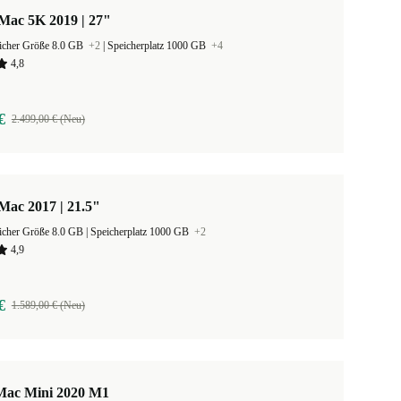
Mac 5K 2019 | 27"
eicher Größe 8.0 GB
+2
|
Speicherplatz 1000 GB
+4
4,8
€
2.499,00 € (Neu)
Mac 2017 | 21.5"
Arbeitsspeicher Größe 8.0 GB |
Speicherplatz 1000 GB
+2
4,9
€
1.589,00 € (Neu)
Mac Mini 2020 M1