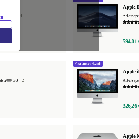
Apple i
latz 256 GB
+4
Arbeitssp
en
594,01 
Fast ausverkauft
Apple i
latz 2000 GB
+2
326,26 
Apple 