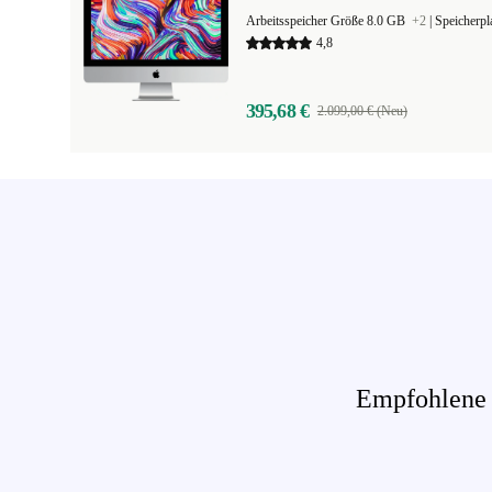
Arbeitsspeicher Größe 8.0 GB
+2
|
Speicherp
4,8
395,68 €
2.099,00 € (Neu)
Empfohlene P