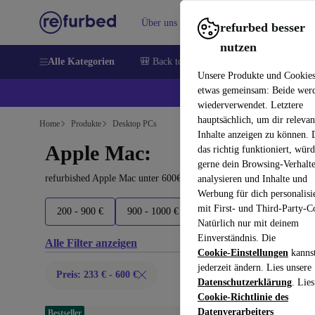
Über uns
Verkaufen
Hilfe
refurbed besser
nutzen
Alle Kategorien
🎒 Back to school
Handys
Laptops
Unsere Produkte und Cookie
etwas gemeinsam: Beide wer
💰 E
wiederverwendet. Letztere
hauptsächlich, um dir relevan
Home
Produkte
Desktop PCs
Inhalte anzeigen zu können.
Apple Mac:
das richtig funktioniert, wür
gerne dein Browsing-Verhalt
refurbished Apple Mac unter 600€ kaufen – Qualität, Garantie und
analysieren und Inhalte und
Werbung für dich personalisi
mit First- und Third-Party-C
200 - 900 €
900 - 1000 €
1000 - 1200 €
1200 - 
Natürlich nur mit deinem
Einverständnis. Die
Alle Filter anzeigen
Cookie-Einstellungen
kanns
jederzeit ändern. Lies unsere
Preis: 233 € - 600 €
Datenschutzerklärung
. Lies
Cookie-Richtlinie des
Datenverarbeiters
Bestseller