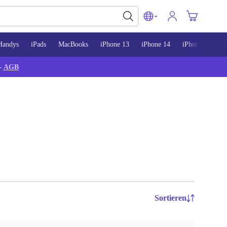
Handys
iPads
MacBooks
iPhone 13
iPhone 14
iPhone 15
-
AGB
Sortieren