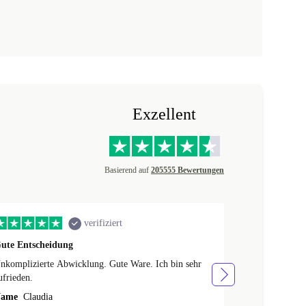
Exzellent
Basierend auf
205555 Bewertungen
verifiziert
ute Entscheidung
Easy Bestellpr
nkomplizierte Abwicklung. Gute Ware. Ich bin sehr
toller Bestell
ufrieden.
Name
fine
ame
Claudia