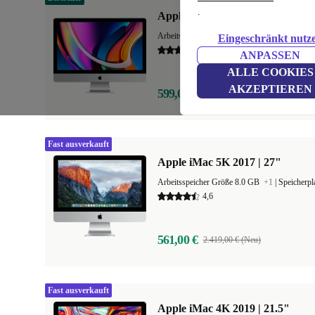
.
Apple iMac 5K 2020 | 27"
Arbeitsspeicher Größe 8.0 GB
+3
|
Speicherp
Eingeschränkt nutz
4,9
ANPASSEN
ALLE COOKIES
AKZEPTIEREN
599,00 €
1.999,00 € (Neu)
Fast ausverkauft
Apple iMac 5K 2017 | 27"
Arbeitsspeicher Größe 8.0 GB
+1
|
Speicherp
4,6
561,00 €
2.419,00 € (Neu)
Fast ausverkauft
Apple iMac 4K 2019 | 21.5"