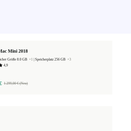
Mac Mini 2018
eicher Größe 8.0 GB
+1
|
Speicherplatz 256 GB
+3
4,9
€
1.299,00 € (Neu)