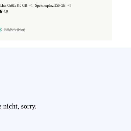
eicher Größe 8.0 GB
+1
|
Speicherplatz 256 GB
+1
4,9
€
799,00 € (Neu)
nicht, sorry.