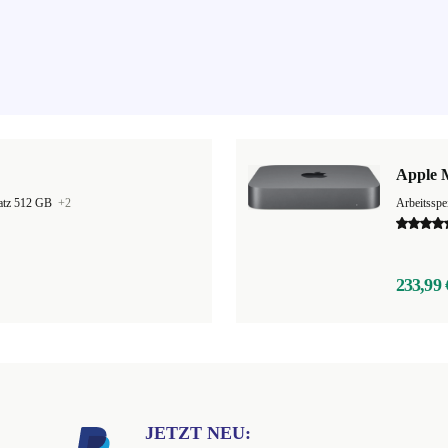
Apple 
latz 512 GB
+2
Arbeitssp
233,99 
JETZT NEU: